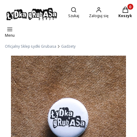
Otwórz wyszukiwarkę
Produkty
Szukaj
Zaloguj się
Koszyk
Menu
Oficjalny Sklep Łydki Grubasa
Gadżety