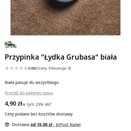
Przypinka "Łydka Grubasa" biała
0.00
(Oceny: 0 Recenzje: 0)
Biała pasuje do wszystkiego.
Przejdź do pełnego opisu
Cena
4,90 zł
w tym 23% VAT
w tym
23%
VAT
Ceny podane bez kosztów dostawy.
Dostawa
od 15,00 zł
- InPost Kurier